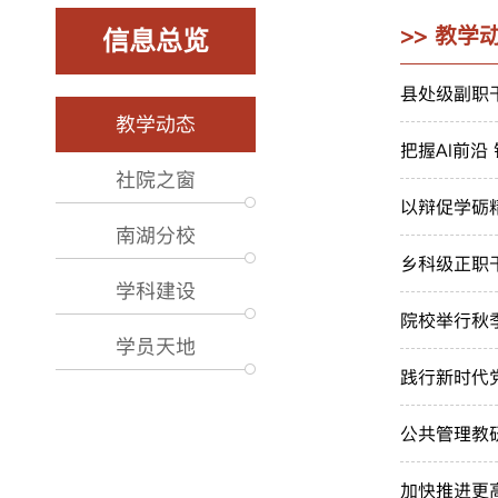
>> 教学
信息总览
县处级副职
教学动态
把握AI前
社院之窗
以辩促学砺
南湖分校
乡科级正职
学科建设
院校举行秋
学员天地
践行新时代
公共管理教
加快推进更