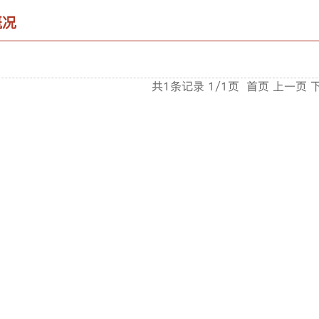
概况
共1条记录 1/1页
首页
上一页