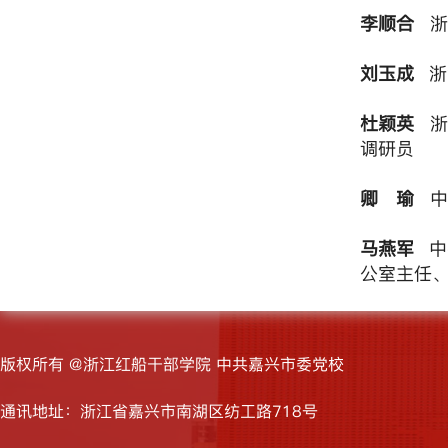
李顺合
浙
刘玉成
浙
杜颖英
调研员
卿 瑜
中
马燕军
中
公室主任
版权所有 @浙江红船干部学院 中共嘉兴市委党校
通讯地址：浙江省嘉兴市南湖区纺工路718号