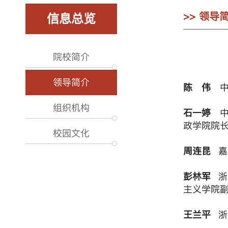
>> 领导
信息总览
院校简介
领导简介
陈 伟
组织机构
石一婷
政学院院
校园文化
周连昆
嘉
彭林军
浙
主义学院
王兰平
浙